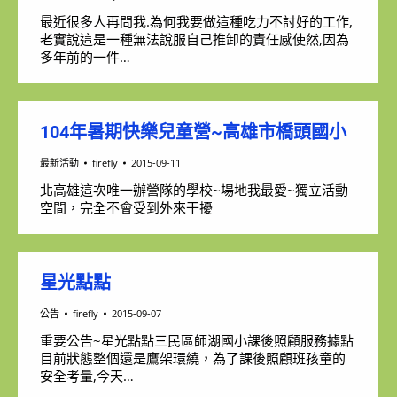
最近很多人再問我.為何我要做這種吃力不討好的工作,
老實說這是一種無法說服自己推卸的責任感使然,因為
多年前的一件…
104年暑期快樂兒童營~高雄市橋頭國小
最新活動
firefly
2015-09-11
北高雄這次唯一辦營隊的學校~場地我最愛~獨立活動
空間，完全不會受到外來干擾
星光點點
公告
firefly
2015-09-07
重要公告~星光點點三民區師湖國小課後照顧服務據點
目前狀態整個還是鷹架環繞，為了課後照顧班孩童的
安全考量,今天…