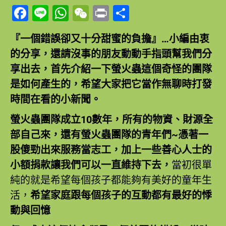
Facebook
Line
WhatsApp
WeChat
Print
Share
『一個錯誤卻又十分甜蜜的負擔』…小編由衷
的分享，還請沒事的朋友動動手指頭幫我們分
享出去，首先介紹一下螢火蟲這個奇怪的團隊
是如何產生的，希望大家把它當作無聊時打發
時間在看的小新聞。
螢火蟲團隊成立10數年，所有的物資、財源全
部自己來，還有螢火蟲團隊的青年們~憑著一
股傻勁出來服務當志工，加上一些善心人士的
小額捐款讓我們可以一直維持下去，
當初很單
純的就是希望每個孩子都能夠有美好的童年生
活
，
希望家庭跟每個孩子的互動都有最好的悸
動與回憶