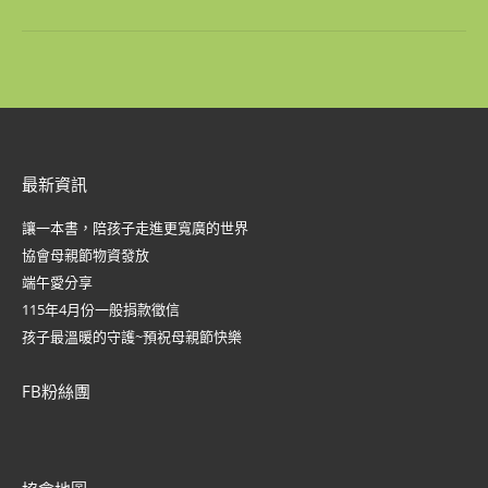
来
的
文
章：
最新資訊
讓一本書，陪孩子走進更寬廣的世界
協會母親節物資發放
端午愛分享
115年4月份一般捐款徵信
孩子最溫暖的守護~預祝母親節快樂
FB粉絲團