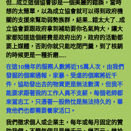
但…成立這個協會卻是一個美麗的錯誤，當時
想的太簡單，以為成立協會就可以得到政府機
關的支援來幫助弱勢族群，結果…錯太大了..成
立協會要跟政府拿到補助要你名氣夠大，讓大
家都知道這個經費是政府出的，政府的活動都
要上媒體，否則你就只能吃閉門羹，到了核銷
的時候更是一種折磨…..
在這10幾年的服務人數將近15萬人次，由我們
發掘的個案通報，家暴、受虐的個案將近千
件，協助發出去的物資更是無法數清，但我不
能要求跟著我的工作人員不支薪，每個老師都
來當志工，只憑著一股熱忱是無法持久的，畢
竟他們也都需要養家活口。
我們徵求個人或企業主，每年或每月固定的贊