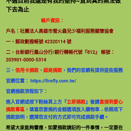
不過目前我還是有我的堅持~直到真的無法做
下去為止
帳戶資訊：
戶名：社團法人高雄市螢火蟲兒少福利服務關懷協會
一、郵政劃撥帳號 42320114 號
二、台新銀行鳳山分行/銀行轉帳代號『812』 帳號：
203901-0000-5314
三、
信用卡捐款
、
超商捐款
，我們的官網有提供這些服務
官網位置：
https://firefly.com.tw/
官網捐款流程如下：
進入官網或按下粉絲頁上方『
立即捐款
』後請
直接到愛心
捐款專區
，填寫您要捐的金額選項放入購物車→依照底下
捐款說明，選擇您支付的方式即可完成捐款手續。
希望大家能夠響應，如蒙捐款請記的一件事情，一定要在