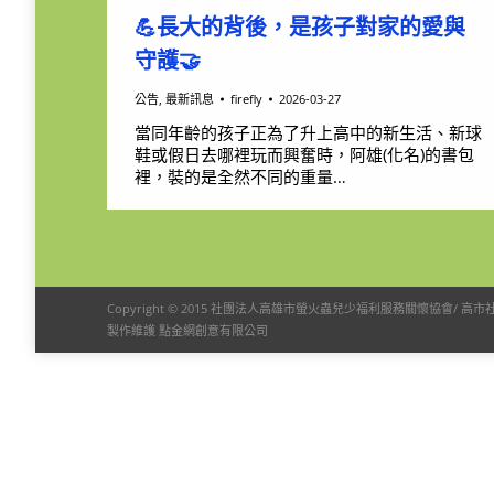
💪長大的背後，是孩子對家的愛與
守護🤝
公告
,
最新訊息
firefly
2026-03-27
當同年齡的孩子正為了升上高中的新生活、新球
鞋或假日去哪裡玩而興奮時，阿雄(化名)的書包
裡，裝的是全然不同的重量…
Copyright © 2015
社團法人高雄市螢火蟲兒少福利服務關懷協會
/ 高市社
製作維護
點金網創意有限公司