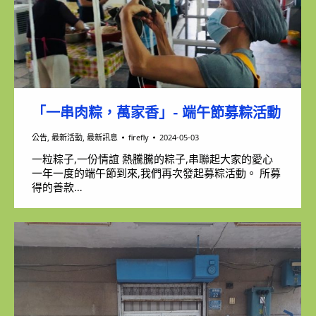
「一串肉粽，萬家香」- 端午節募粽活動
公告
,
最新活動
,
最新訊息
firefly
2024-05-03
一粒粽子,一份情誼 熱騰騰的粽子,串聯起大家的愛心
一年一度的端午節到來,我們再次發起募粽活動。 所募
得的善款…