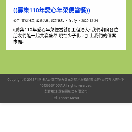
((募集110年愛心年菜便當餐))
公告
,
文章分享
,
最新活動
,
最新訊息
firefly
2020-12-24
((募集110年愛心年菜便當餐)) 工程浩大~我們期盼各位
朋友們能一起共襄盛舉 現在少子化，加上我們的個案
家庭…
Copyright © 2015
社團法人高雄市螢火蟲兒少福利服務關懷協會
/ 高市社人團字第
10436269100號 All rights reserved.
製作維護
點金網創意有限公司
Footer Menu