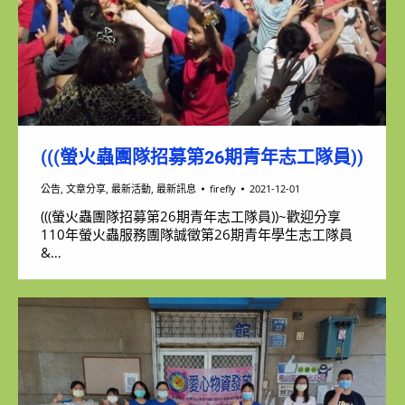
(((螢火蟲團隊招募第26期青年志工隊員))
公告
,
文章分享
,
最新活動
,
最新訊息
firefly
2021-12-01
(((螢火蟲團隊招募第26期青年志工隊員))~歡迎分享
110年螢火蟲服務團隊誠徵第26期青年學生志工隊員
&…