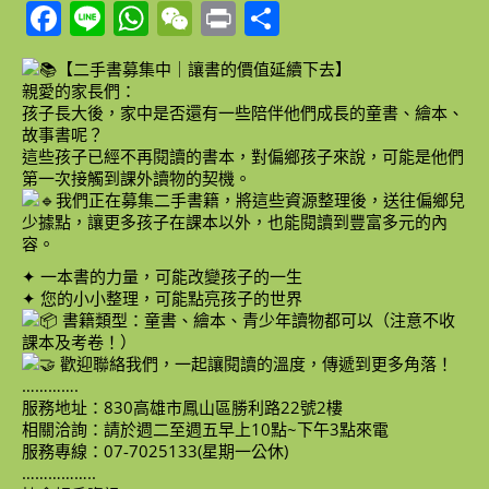
Facebook
Line
WhatsApp
WeChat
Print
Share
【二手書募集中｜讓書的價值延續下去】
親愛的家長們：
孩子長大後，家中是否還有一些陪伴他們成長的童書、繪本、
故事書呢？
這些孩子已經不再閱讀的書本，對偏鄉孩子來說，可能是他們
第一次接觸到課外讀物的契機。
我們正在募集二手書籍，將這些資源整理後，送往偏鄉兒
少據點，讓更多孩子在課本以外，也能閱讀到豐富多元的內
容。
✦ 一本書的力量，可能改變孩子的一生
✦ 您的小小整理，可能點亮孩子的世界
書籍類型：童書、繪本、青少年讀物都可以（注意不收
課本及考卷！）
歡迎聯絡我們，一起讓閱讀的溫度，傳遞到更多角落！
………….
服務地址：830高雄市鳳山區勝利路22號2樓
相關洽詢：請於週二至週五早上10點~下午3點來電
服務專線：07-7025133(星期一公休)
……………..