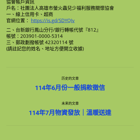
協會帳戶資訊
戶名：社團法人高雄市螢火蟲兒少福利服務關懷協會
一、線上信用卡、超商
官網位置：
https://is.gd/SDYQIv
二、台新銀行鳳山分行/銀行轉帳代號『812』
帳號：203901-0000-5314
三、郵政劃撥帳號 42320114 號
(請註記您的姓名、地址方便開立收據)
文
历史的文章
章
历
114年6月份一般捐款徵信
史
导
的
未来的文章
文
章：
未
航
114年7月物資發放｜溫暖送達
来
的
文
章：