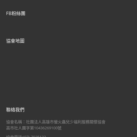
FB粉絲團
協會地圖
聯絡我們
協會名稱：社團法人高雄市螢火蟲兒少福利服務關懷協會
高市社人團字第10436269100號
協會電話:(07)-7025133