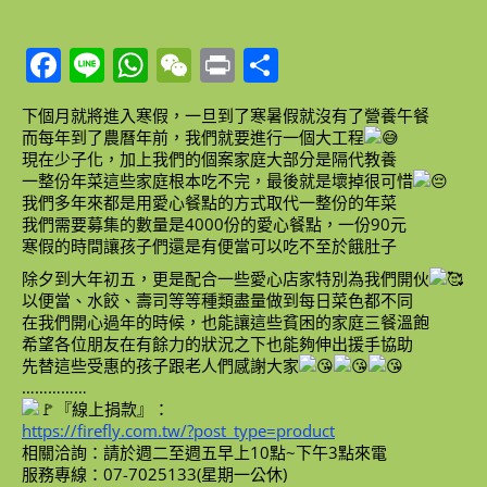
Facebook
Line
WhatsApp
WeChat
Print
Share
下個月就將進入寒假，一旦到了寒暑假就沒有了營養午餐
而每年到了農曆年前，我們就要進行一個大工程
現在少子化，加上我們的個案家庭大部分是隔代教養
一整份年菜這些家庭根本吃不完，最後就是壞掉很可惜
我們多年來都是用愛心餐點的方式取代一整份的年菜
我們需要募集的數量是4000份的愛心餐點，一份90元
寒假的時間讓孩子們還是有便當可以吃不至於餓肚子
除夕到大年初五，更是配合一些愛心店家特別為我們開伙
以便當、水餃、壽司等等種類盡量做到每日菜色都不同
在我們開心過年的時候，也能讓這些貧困的家庭三餐溫飽
希望各位朋友在有餘力的狀況之下也能夠伸出援手協助
先替這些受惠的孩子跟老人們感謝大家
……………
『線上捐款』：
https://firefly.com.tw/?post_type=product
相關洽詢：請於週二至週五早上10點~下午3點來電
服務專線：07-7025133(星期一公休)