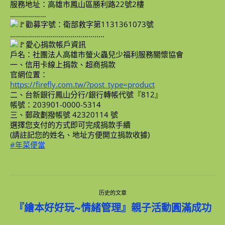
服務地址：高雄市鳳山區勝利路22號2樓
………………
勸募字號：衛部救字第1131361073號
………………………………………..
愛心捐款帳戶資訊
戶名：社團法人高雄市螢火蟲兒少福利服務關懷協會
一、信用卡線上捐款、超商捐款
官網位置：
https://firefly.com.tw/?post_type=product
二、台新銀行鳳山分行/銀行轉帳代號『812』
帳號：203901-0000-5314
三、郵政劃撥帳號 42320114 號
選擇您支付的方式即可完成捐款手續
(請註記您的姓名、地址方便開立捐款收據)
#年菜便當
文
历史的文章
章
历
『繪本好好玩~情緒管理』親子活動圓滿成功
史