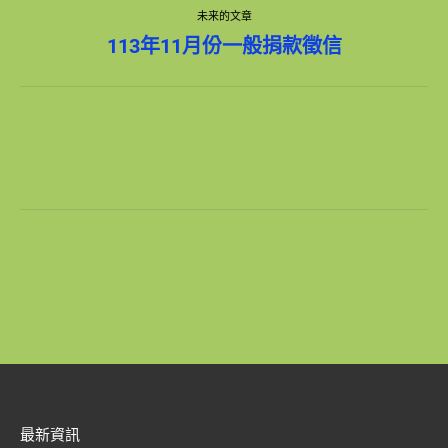
导
的
未来的文章
文
章：
未
航
113年11月份一般捐款徵信
来
的
文
章：
最新資訊