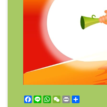
Facebook
Line
WhatsApp
WeChat
Print
Share