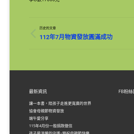
文
历史的文章
章
历
112年7月物資發放圓滿成功
史
导
的
文
章：
航
最新資訊
FB粉絲
讓一本書，陪孩子走進更寬廣的世界
協會母親節物資發放
端午愛分享
115年4月份一般捐款徵信
孩子最溫暖的守護~預祝母親節快樂