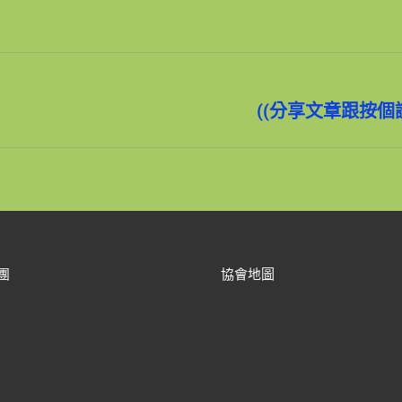
未
((分享文章跟按個
来
的
文
章：
團
協會地圖