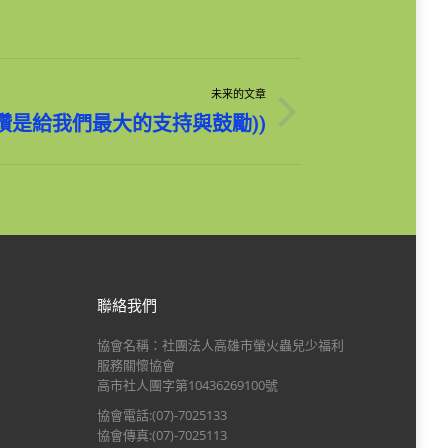
未来的文章
讚是給我們最大的支持與鼓勵))
聯絡我們
協會名稱：社團法人高雄市螢火蟲兒少福利
服務關懷協會
高市社人團字第10436269100號
協會電話:(07)-7025133
協會傳真:(07)-7025113